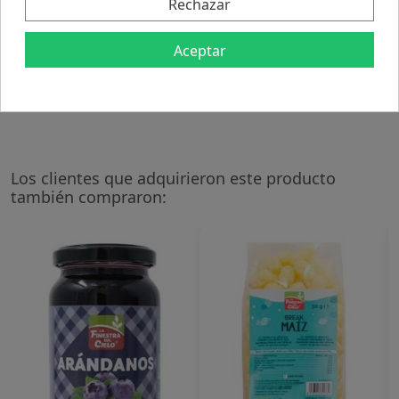
Posología:
Rechazar
Conservar en lugar fresco y seco.
Aceptar
Contraindicaciones:
No se han descrito.
Los clientes que adquirieron este producto
también compraron: