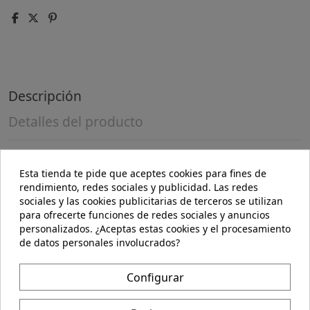
Descripción
Detalles del producto
Composición:
Esta tienda te pide que aceptes cookies para fines de
rendimiento, redes sociales y publicidad. Las redes
Harina de guisantes* (51%), harina de maíz* (48%), sal.
sociales y las cookies publicitarias de terceros se utilizan
(*)= de agricultura ecológica. + Puede contener soja,
para ofrecerte funciones de redes sociales y anuncios
cereales que contienen gluten, sésamo y mostaza.
personalizados. ¿Aceptas estas cookies y el procesamiento
Indicaciones:
de datos personales involucrados?
Snack crujiente rico en proteínas y sin aceite ni azúcar
Configurar
añadido. Alimento vegano.