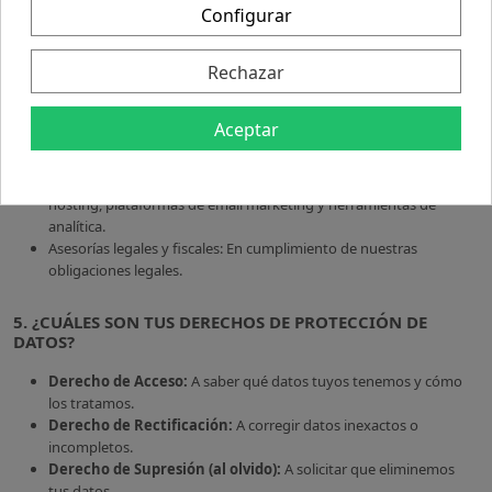
con fines de marketing. Sin embargo, para poder ofrecerte nuestros
Configurar
servicios, necesitamos compartir tu información con proveedores de
confianza:
Rechazar
Empresas de transporte y logística: Para poder entregar tus
pedidos.
Aceptar
Plataformas de pago y entidades financieras: Para procesar de
forma segura el pago de tus compras.
Proveedores de servicios tecnológicos: Como servicios de
hosting, plataformas de email marketing y herramientas de
analítica.
Asesorías legales y fiscales: En cumplimiento de nuestras
obligaciones legales.
5. ¿CUÁLES SON TUS DERECHOS DE PROTECCIÓN DE
DATOS?
Derecho de Acceso:
A saber qué datos tuyos tenemos y cómo
los tratamos.
Derecho de Rectificación:
A corregir datos inexactos o
incompletos.
Derecho de Supresión (al olvido):
A solicitar que eliminemos
tus datos.