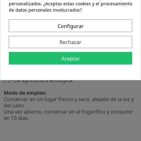
personalizados. ¿Aceptas estas cookies y el procesamiento
puré de manzana*, gelificante: pectina.
de datos personales involucrados?
Valor nutricional por 100 g:
Valor energético kcal.142 kJ.601
Configurar
Grasas: 0.500 g
de las cuales, saturadas 0.100 g
Rechazar
Hidratos de carbono 3433.000 g
de los cuales, azúcares 27.000 g
Fibra alimentaria 2.300 g
Aceptar
Proteínas 0.600 g
Sal 0.060 g
(*)= De agricultura ecológica.
Modo de empleo:
Conservar en un lugar fresco y seco, alejado de la luz y
del calor.
Una vez abierto, conservar en el frigorífico y consumir
en 10 días.