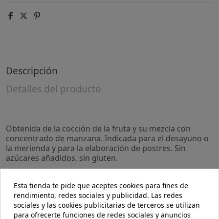
Descripción
Detalles del producto
Obtenida de la cocción de la fruta y su mezcla con
concentrado de manzana. Indicada para el desayuno o
la merienda y para la elaboración de postres. Sin
azúcares añadidos, sin gluten.
Precauciones:
Esta tienda te pide que aceptes cookies para fines de
No se han descrito.
rendimiento, redes sociales y publicidad. Las redes
sociales y las cookies publicitarias de terceros se utilizan
Composición:
para ofrecerte funciones de redes sociales y anuncios
Arándanos* (70%), zumo de manzana concentrado*,