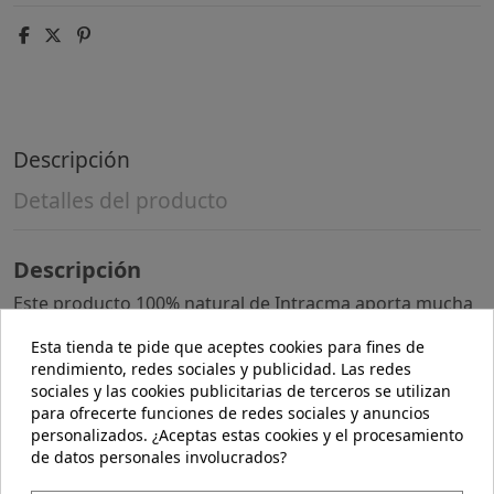
Descripción
Detalles del producto
Descripción
Este producto 100% natural de Intracma aporta mucha
fibra y es una buena fuente de nutrientes de alto valor
biológico. Incluye omega 3 y omega 6. Es rica en ácidos
Esta tienda te pide que aceptes cookies para fines de
grasos poliinsaturados favorables para el organismo,
rendimiento, redes sociales y publicidad. Las redes
ayudando a bajar los porcentajes de colesterol y
sociales y las cookies publicitarias de terceros se utilizan
previniendo los padecimientos cardiovasculares.
para ofrecerte funciones de redes sociales y anuncios
Además, es un gran aporte de proteínas de origen
personalizados. ¿Aceptas estas cookies y el procesamiento
vegetal. Aporta zinc, hierro y calcio, los cuales son
de datos personales involucrados?
fundamentales para que los tejidos corporales tengan