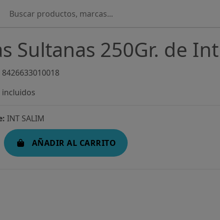
s Sultanas 250Gr. de Int
8426633010018
incluidos
e:
INT SALIM
AÑADIR AL CARRITO