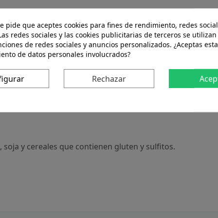
Descripción
Detalles del producto
te pide que aceptes cookies para fines de rendimiento, redes social
Las redes sociales y las cookies publicitarias de terceros se utilizan
nciones de redes sociales y anuncios personalizados. ¿Aceptas esta
iento de datos personales involucrados?
figurar
Rechazar
Acep
soja y cereales que contienen gluten y sulfitos.