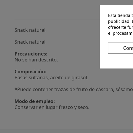
Esta tienda 
publicidad. 
ofrecerte fu
Snack natural.
el procesam
Snack natural.
Con
Precauciones:
No se han descrito.
Composición:
Pasas sultanas, aceite de girasol.
*Puede contener trazas de fruto de cáscara, sésamo, 
Modo de empleo:
Conservar en lugar fresco y seco.