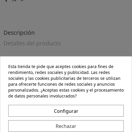
Descripción
Detalles del producto
Composición:
Esta tienda te pide que aceptes cookies para fines de
rendimiento, redes sociales y publicidad. Las redes
Mijo pelado 100% *Contiene sulfitos. Puede contener
sociales y las cookies publicitarias de terceros se utilizan
trazas de fruto de cáscara, sésamo, soja y cereales que
para ofrecerte funciones de redes sociales y anuncios
contienen gluten.
personalizados. ¿Aceptas estas cookies y el procesamiento
Indicaciones:
de datos personales involucrados?
Fuente de fibra.
Configurar
Posología:
Rechazar
Conservar en lugar fresco y seco.