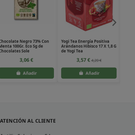
Chocolate Negro 73% Con
Yogi Tea Energía Positiva
Muesl
Menta 100Gr. Eco Sg de
Arándanos Hibisco 17 X 1,8 G
Gr Bi
Chocolates Sole
de Yogi Tea
3,06 €
3,57 €
4,20 €
ATENCIÓN AL CLIENTE