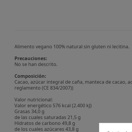
Alimento vegano 100% natural sin gluten ni lecitina.
Precauciones:
No se han descrito.
Composición:
Cacao, azúcar integral de caña, manteca de cacao, ace
reglamento (CE 834/2007))
Valor nutricional:
Valor energético 576 kcal (2.400 kJ)
Grasas 34,0 g
de las cuales saturadas 21,5 g
Hidratos de carbono 49,8 g
de los cuales azúcares 43,8 g