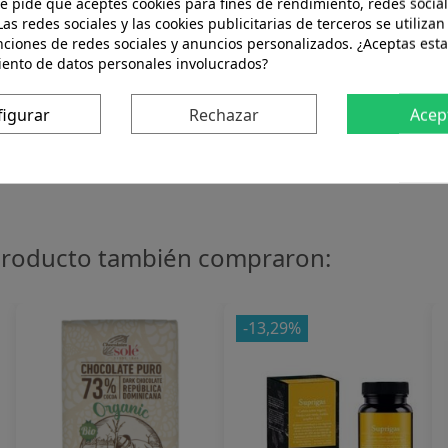
te pide que aceptes cookies para fines de rendimiento, redes social
Las redes sociales y las cookies publicitarias de terceros se utilizan
nciones de redes sociales y anuncios personalizados. ¿Aceptas esta
iento de datos personales involucrados?
.
figurar
Rechazar
Acep
 producto también compraron:
-13,29%