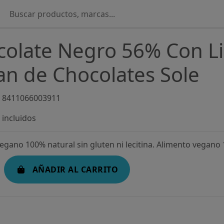
olate Negro 56% Con L
n de Chocolates Sole
8411066003911
incluidos
egano 100% natural sin gluten ni lecitina. Alimento vegano 1
AÑADIR AL CARRITO