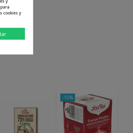
es y
 para
s cookies y
tar
-15%
-18