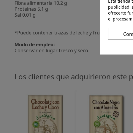
Esta tienda 
Fibra alimentaria 10,2 g
publicidad. 
Proteínas 5,1 g
ofrecerte fu
Sal 0,01 g
el procesam
*Puede contener trazas de leche y frutos de cáscara
Con
Modo de empleo:
Conservar en lugar fresco y seco.
Los clientes que adquirieron este