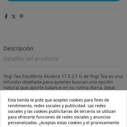
Descripción
Detalles del producto
Yogi Tea Equilibrio Alcalino 17 X 2,1 G de Yogi Tea es una
infusión diseñada para quienes buscan una opción
natural que aporte balance en su rutina diaria. Ideal
para personas interesadas en mantener un estilo de
vida equilibrado a través de ingredientes
Esta tienda te pide que aceptes cookies para fines de
cuidadosamente seleccionados.
rendimiento, redes sociales y publicidad. Las redes
sociales y las cookies publicitarias de terceros se utilizan
- Mezcla de hierbas y especias que contribuyen a una
para ofrecerte funciones de redes sociales y anuncios
sensación de bienestar general.
personalizados. ¿Aceptas estas cookies y el procesamiento