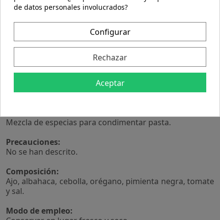
de datos personales involucrados?
Configurar
Descripción
Rechazar
Detalles del producto
Aceptar
Mezcla de especias para condimentar pasta.
Mezcla de especias para condimentar pasta.
Precauciones:
No se han descrito.
Composición:
Ajo, albahaca, cebolla, orégano, pimienta negra, tomate
y sal.
Modo de empleo: