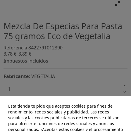
Mezcla De Especias Para Pasta
75 gramos Eco de Vegetalia
Referencia
8422791012390
3,78 €
3,89 €
-3%
Impuestos incluidos
Fabricante:
VEGETALIA
Esta tienda te pide que aceptes cookies para fines de
AÑADIR AL CARRITO
rendimiento, redes sociales y publicidad. Las redes
sociales y las cookies publicitarias de terceros se utilizan
para ofrecerte funciones de redes sociales y anuncios
personalizados. ¿Aceptas estas cookies y el procesamiento