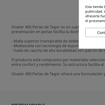
Esta tienda 
publicidad. 
ofrecerte fu
el procesam
Onater 400 Perlas de Tegor es un suplemento diseñ
presentación en perlas facilita la dosificación y el c
Con
- Malla superior transpirable de doble capa que per
- Mediasuela con tecnología de espuma reactiva "K
- Suela de caucho de alta durabilidad con patrón de t
El producto está compuesto por materiales seleccio
entre confort y rendimiento. Su estructura facilita 
Onater 400 Perlas de Tegor ofrece una formulación p