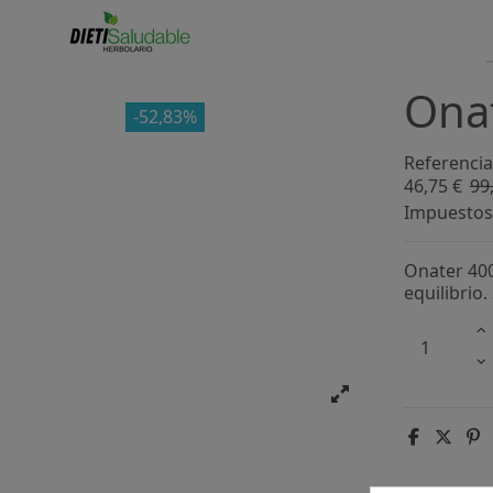
Onat
-52,83%
Referencia
46,75 €
99
Impuestos 
Onater 400
equilibrio