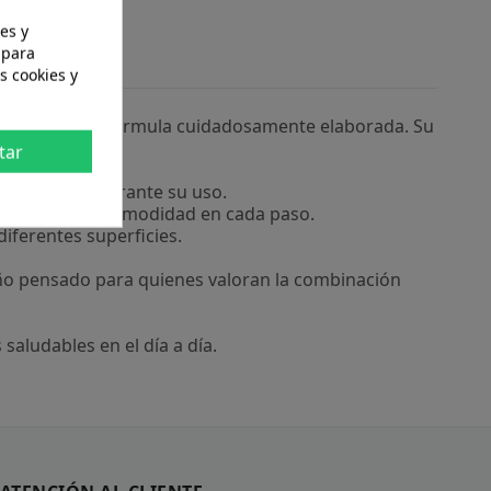
es y
 para
s cookies y
 mediante una fórmula cuidadosamente elaborada. Su
tar
ción fresca durante su uso.
a para mayor comodidad en cada paso.
diferentes superficies.
eño pensado para quienes valoran la combinación
aludables en el día a día.