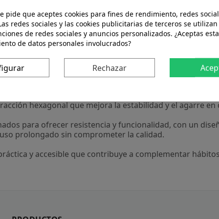
te pide que aceptes cookies para fines de rendimiento, redes social
Las redes sociales y las cookies publicitarias de terceros se utilizan
Descripción
Detalles del producto
nciones de redes sociales y anuncios personalizados. ¿Aceptas esta
iento de datos personales involucrados?
ado para personas que buscan apoyar su bienestar diario
onsumo habitual.
figurar
Rechazar
Acep
mite una mejor ventilación, ayudando a mantener una sensa
inetic Foam" que proporciona una amortiguación adaptativ
racción hexagonal que mejora la estabilidad y el agarre en 
nados para ofrecer resistencia y funcionalidad, con un dis
el uso prolongado sin comprometer la calidad.
ráctica y accesible que contribuye a complementar hábitos s