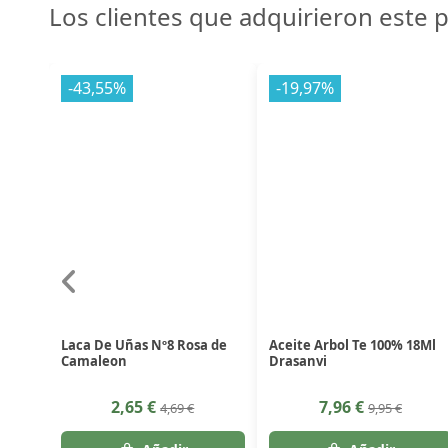
Los clientes que adquirieron este
-43,55%
-19,97%
Laca De Uñas Nº8 Rosa de
Aceite Arbol Te 100% 18Ml
Camaleon
Drasanvi
2,65 €
7,96 €
4,69 €
9,95 €