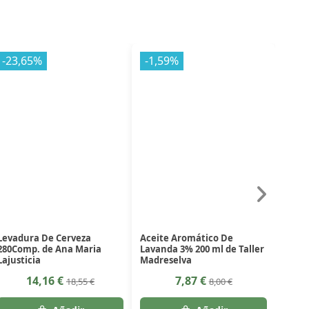
-23,65%
-1,59%
Levadura De Cerveza
Aceite Aromático De
280Comp. de Ana Maria
Lavanda 3% 200 ml de Taller
Lajusticia
Madreselva
14,16 €
7,87 €
18,55 €
8,00 €