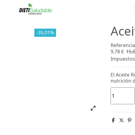
Acei
-35,01%
Referencia
9,78 €
15,0
Impuestos 
El Aceite 
nutrición d