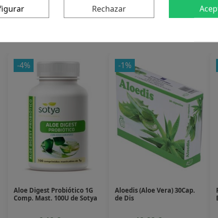
figurar
Rechazar
Acep
 producto también compraron:
-4%
-1%
Aloe Digest Probiótico 1G
Aloedis (Aloe Vera) 30Cap.
Comp. Mast. 100U de Sotya
de Dis