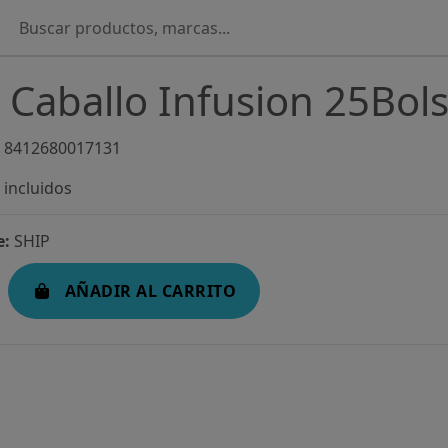
 Caballo Infusion 25Bols
8412680017131
incluidos
e:
SHIP
AÑADIR AL CARRITO