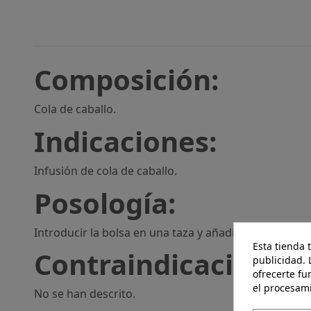
Composición:
Cola de caballo.
Indicaciones:
Infusión de cola de caballo.
Posología:
Introducir la bolsa en una taza y añadir 200 ml de ag
Esta tienda 
Contraindicaciones:
publicidad. 
ofrecerte fu
el procesam
No se han descrito.