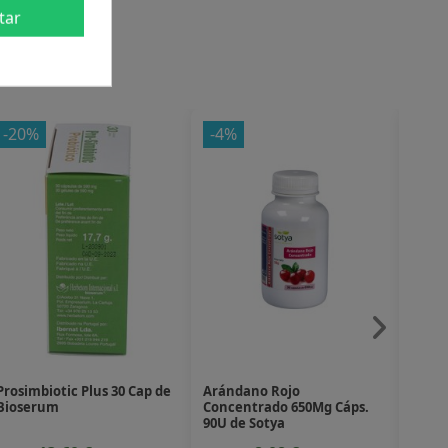
tar
-20%
-4%
-20
Prosimbiotic Plus 30 Cap de
Arándano Rojo
Flore
Bioserum
Concentrado 650Mg Cáps.
Apple
90U de Sotya
Bio* -