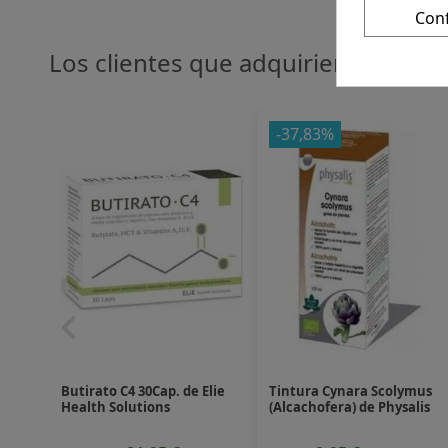
Con
Los clientes que adquirieron este
-37,83%
Butirato C4 30Cap. de Elie
Tintura Cynara Scolymus
Health Solutions
(Alcachofera) de Physalis