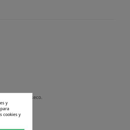
lugar fresco y seco.
es y
 para
s cookies y