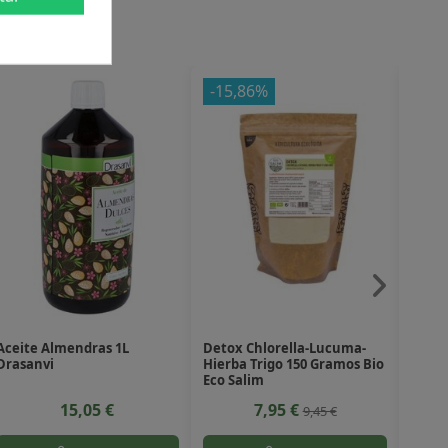
-15,86%
Aceite Almendras 1L
Detox Chlorella-Lucuma-
Mixtr
Drasanvi
Hierba Trigo 150 Gramos Bio
Bio d
Eco Salim
15,05 €
7,95 €
9,45 €