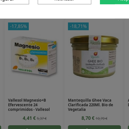
 producto también compraron:
-17,85%
-18,71%
.
Vallesol Magnesio+B
Mantequilla Ghee Vaca
Efervescente 24
Clarificada 220Ml. Bio de
comprimidos - Vallesol
Vegetalia
4,41 €
8,70 €
5,37 €
10,70 €