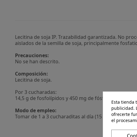
Lecitina de soja IP. Trazabilidad garantizada. No pr
aislados de la semilla de soja, principalmente fosfati
Precauciones:
No se han descrito.
Composición:
Lecitina de soja.
Por 3 cucharadas:
14,5 g de fosfolípidos y 450 mg de fósforo.
Esta tienda 
publicidad. 
Modo de empleo:
ofrecerte fu
Tomar de 1 a 3 cucharaditas al día (15 g).
el procesam
Con