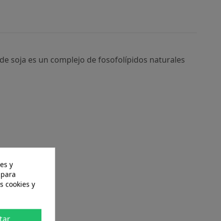
 de soja es un complejo de fosofolípidos naturales
es y
 para
s cookies y
tar