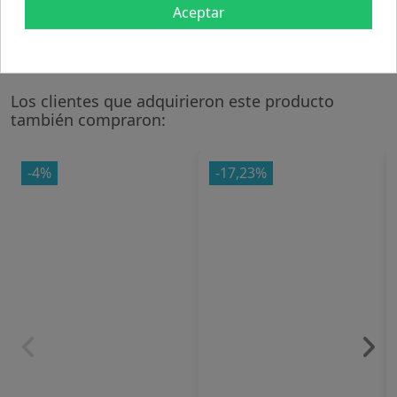
Encender el stick, dejar arder 10 segundos, apagar y
Aceptar
dejar consumir lentamente.
Los clientes que adquirieron este producto
también compraron:
-4%
-17,23%