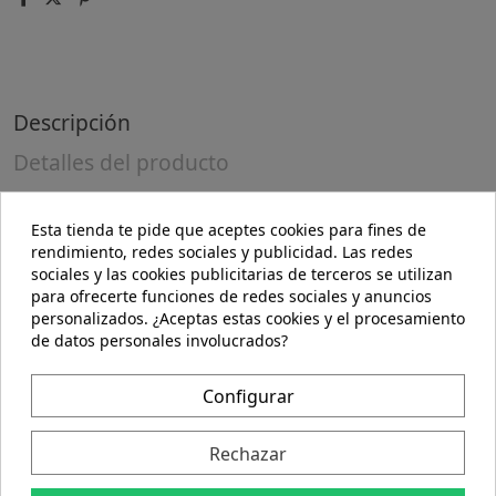
Descripción
Detalles del producto
Descripción
Esta tienda te pide que aceptes cookies para fines de
rendimiento, redes sociales y publicidad. Las redes
Incienso en formato stick, con aroma a limón,
sociales y las cookies publicitarias de terceros se utilizan
elaborado con esencias seleccionadas de primera
para ofrecerte funciones de redes sociales y anuncios
calidad y sin ftalatos, que es ideal para favorecer la
personalizados. ¿Aceptas estas cookies y el procesamiento
meditación y la relajación mental, además de dejar
de datos personales involucrados?
cualquier estancia del hogar agradablemente
perfumada.
Configurar
Cada stick tiene una duración aproximada de
combustión de unos 40 minutos.
Rechazar
Modo de empleo