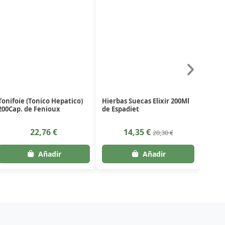
Tonifoie (Tonico Hepatico)
Hierbas Suecas Elixir 200Ml
200Cap. de Fenioux
de Espadiet
22,76 €
14,35 €
20,30 €