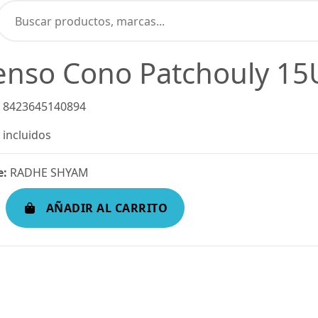
ienso Cono Patchouly 1
8423645140894
incluidos
e:
RADHE SHYAM
AÑADIR AL CARRITO