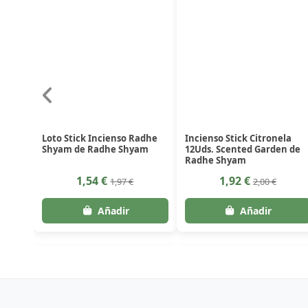
Loto Stick Incienso Radhe
Incienso Stick Citronela
Shyam de Radhe Shyam
12Uds. Scented Garden de
Radhe Shyam
1,54 €
1,92 €
1,97 €
2,00 €
-4%
-4%