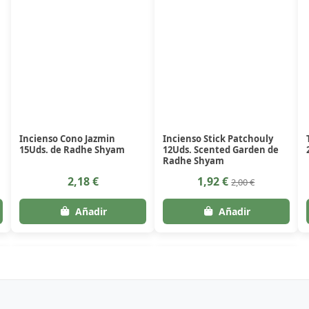
Incienso Cono Jazmin
Incienso Stick Patchouly
15Uds. de Radhe Shyam
12Uds. Scented Garden de
Radhe Shyam
2,18 €
1,92 €
2,00 €
-34,89%
-4%