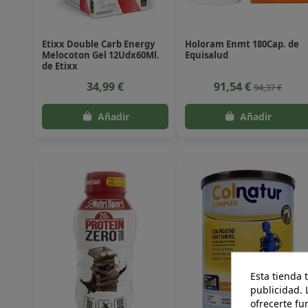
Etixx Double Carb Energy
Holoram Enmt 180Cap. de
Melocoton Gel 12Udx60Ml.
Equisalud
de Etixx
34,99 €
91,54 €
94,37 €
Esta tienda 
publicidad. 
ofrecerte fu