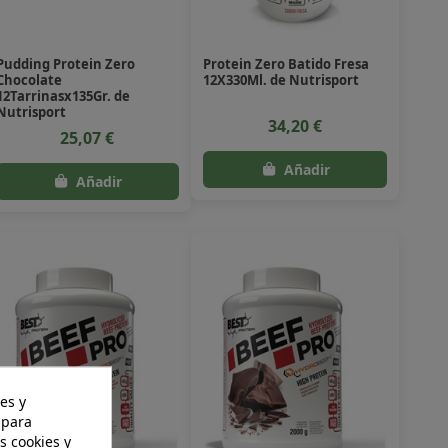
Pudding Protein Zero
Protein Zero Batido Fresa
Chocolate
12X330Ml. de Nutrisport
12Tarrinasx135Gr. de
Nutrisport
34,20 €
25,07 €
es y
 para
s cookies y