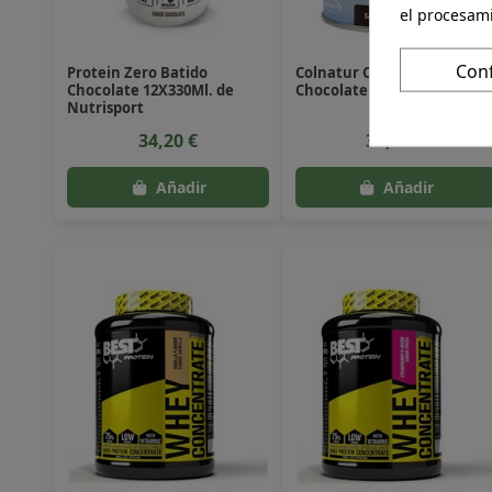
el procesam
Con
Protein Zero Batido
Colnatur Complex Sabor
Chocolate 12X330Ml. de
Chocolate 420 G de Colnatu
Nutrisport
34,20 €
33,14 €