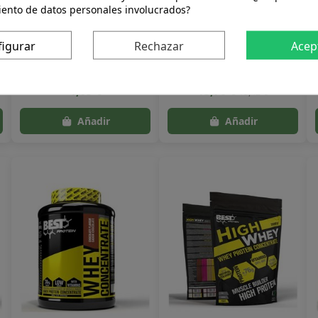
iento de datos personales involucrados?
figurar
Rechazar
Acep
Barritas Strawberry 4 Ever
Creatina Monohidrato
r
Bio 30Gr. de Roo´Bar
80Mesh 300G Sport Live
Drasanvi
1,65 €
13,78 €
19,42 €