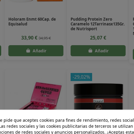
Holoram Enmt 60Cap. de
Pudding Protein Zero
Equisalud
Caramelo 12Tarrinasx135Gr.
de Nutrisport
33,90 €
25,07 €
34,95 €
-29,02%
te pide que aceptes cookies para fines de rendimiento, redes social
Las redes sociales y las cookies publicitarias de terceros se utilizan
nciones de redes sociales y anuncios personalizados. ¿Aceptas esta