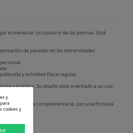
el bienestar circulatorio de las piernas. Está
a sensación de pesadez en las extremidades
 personal.
lar.
ibrada y actividad física regular.
oda y práctica. Su diseño está orientado a un uso
es y
 para
latoria de manera complementaria, con una fórmula
s cookies y
tar