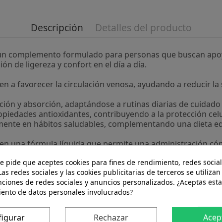
Descripción
Detalles del producto
un complemento formulado para personas que buscan apoyar 
 de ligereza y confort en el día a día.
en a favorecer la circulación venosa, ayudando a reducir l
icación y absorción, adaptándose a rutinas diarias de cuidado
piedades antioxidantes, contribuyendo a la protección celu
mente en hábitos saludables, complementando una dieta equil
en una fórmula líquida que permite una administración cóm
estilos de vida.
te pide que aceptes cookies para fines de rendimiento, redes social
Las redes sociales y las cookies publicitarias de terceros se utilizan
rece una opción para quienes buscan apoyar la salud circu
nciones de redes sociales y anuncios personalizados. ¿Aceptas esta
iento de datos personales involucrados?
figurar
Rechazar
Acep