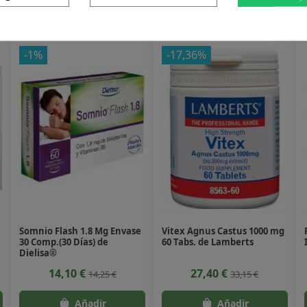
 producto también compraron:
-1%
-17,36%
Somnio Flash 1.8 Mg Envase
Vitex Agnus Castus 1000 mg
30 Comp.(30 Días) de
60 Tabs. de Lamberts
Dielisa®
14,10 €
27,40 €
14,25 €
33,15 €