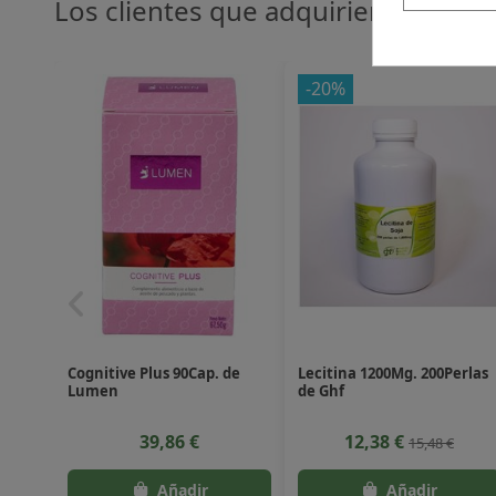
Los clientes que adquirieron este
-20%
Cognitive Plus 90Cap. de
Lecitina 1200Mg. 200Perlas
Lumen
de Ghf
39,86 €
12,38 €
15,48 €