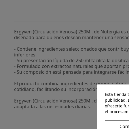
Ergyven (Circulación Venosa) 250Ml. de Nutergia es 
diseñado para quienes desean mantener una sensación
- Contiene ingredientes seleccionados que contribuy
inferiores.
- Su presentación líquida de 250 ml facilita la dosif
- Formulado con extractos naturales que aportan pro
- Su composición está pensada para integrarse fácil
El producto combina ingredientes de origen natural 
cotidiano, facilitando su incorporación en diferentes 
Esta tienda 
publicidad. 
Ergyven (Circulación Venosa) 250Ml. de Nutergia of
ofrecerte fu
adaptada a las necesidades diarias.
el procesam
Con