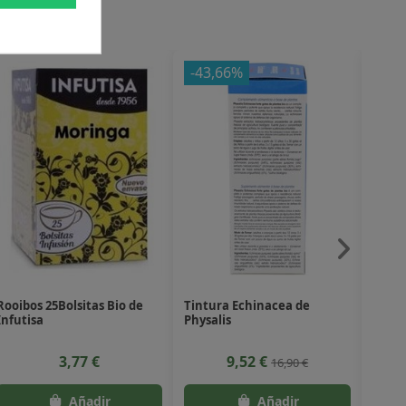
-43,66%
Rooibos 25Bolsitas Bio de
Tintura Echinacea de
Extre
Infutisa
Physalis
Woman
Nutri
3,77 €
9,52 €
16,90 €