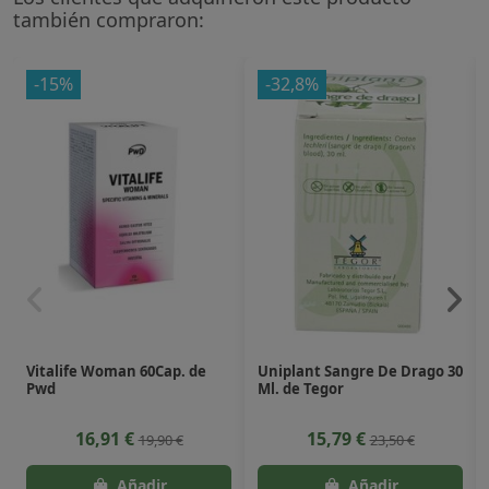
también compraron:
-15%
-32,8%
Vitalife Woman 60Cap. de
Uniplant Sangre De Drago 30
Pwd
Ml. de Tegor
16,91 €
15,79 €
19,90 €
23,50 €