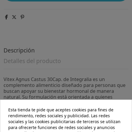
Descripción
Detalles del producto
Vitex Agnus Castus 30Cap. de Integralia es un
complemento alimenticio diseñado para personas que
buscan apoyar su bienestar hormonal de manera
natural. Su formulación está orientada a quienes
desean mantener un equilibrio en su rutina diaria con
un producto de origen vegetal.
Esta tienda te pide que aceptes cookies para fines de
rendimiento, redes sociales y publicidad. Las redes
- Contiene extracto estandarizado de Vitex Agnus
sociales y las cookies publicitarias de terceros se utilizan
Castus, reconocido por su uso tradicional en el cuidado
para ofrecerte funciones de redes sociales y anuncios