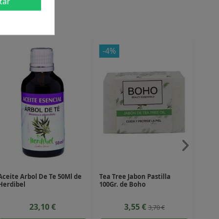
tar
-4%
-20
Aceite Arbol De Te 50Ml de
Tea Tree Jabon Pastilla
Gel P
Herdibel
100Gr. de Boho
Bio d
23,10 €
3,55 €
3,70 €