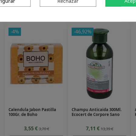
figurar
Rechazar
Acep
 producto también compraron:
-4%
-46,92%
Calendula Jabon Pastilla
Champu Anticaida 300Ml.
100Gr. de Boho
Ecocert de Corpore Sano
3,55 €
7,11 €
3,70 €
13,39 €