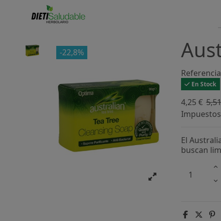
Aust
-22,8%
Referencia
En Stock
4,25 €
5,51
Impuestos 
El Australi
buscan limp