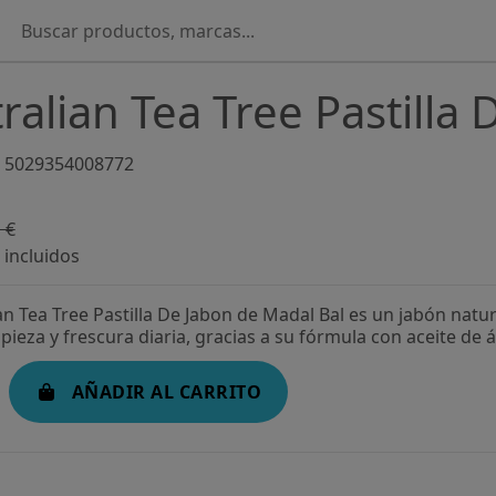
ralian Tea Tree Pastilla
5029354008772
 €
-22,8%
incluidos
an Tea Tree Pastilla De Jabon de Madal Bal es un jabón natura
ieza y frescura diaria, gracias a su fórmula con aceite de á
AÑADIR AL CARRITO