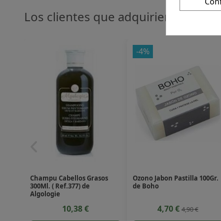
Con
Los clientes que adquirieron este
-4%
Champu Cabellos Grasos
Ozono Jabon Pastilla 100Gr.
300Ml. ( Ref.377) de
de Boho
Algologie
10,38 €
4,70 €
4,90 €