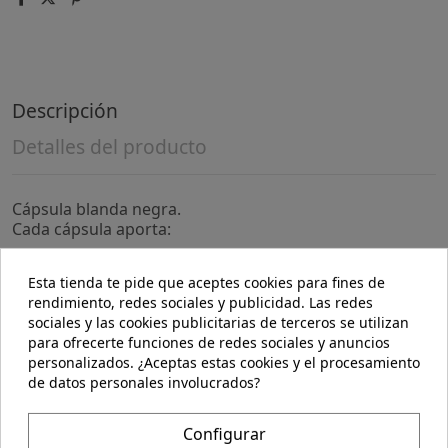
Descripción
Detalles del producto
Cápsula blanda negra.
Cada cápsula aporta:
Co-Enzima Q10 (Ubiquinona)
Esta tienda te pide que aceptes cookies para fines de
100 mg
rendimiento, redes sociales y publicidad. Las redes
sociales y las cookies publicitarias de terceros se utilizan
Tableteado / Encapsulado con:
para ofrecerte funciones de redes sociales y anuncios
Ver etiqueta del producto.Tiempo de desintegración:
personalizados. ¿Aceptas estas cookies y el procesamiento
Menos de 30 minutos.
de datos personales involucrados?
Nota de alérgenos
La siguiente lista de alérgenos están excluidos: trigo,
gluten, cebada, soja, huevos, leche y productos lácteos,
Configurar