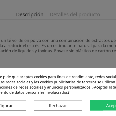
Descripción
Detalles del producto
s un té verde en polvo con una combinación de extractos de
a a reducir el estrés. Es un estimulante natural para la men
inación de líquidos y toxinas. Envase sin plástico de cartón re
vaso, tetera, o bola infusora. Dejar reposar, filtrar si es n
te pide que aceptes cookies para fines de rendimiento, redes social
parar. La temperatura del agua, así como el tiempo de reposo
Las redes sociales y las cookies publicitarias de terceros se utilizan
nciones de redes sociales y anuncios personalizados. ¿Aceptas esta
iento de datos personales involucrados?
 producto también compraron:
figurar
Rechazar
Acep