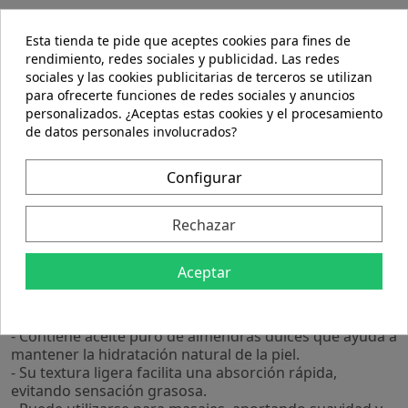
Esta tienda te pide que aceptes cookies para fines de
rendimiento, redes sociales y publicidad. Las redes
sociales y las cookies publicitarias de terceros se utilizan
para ofrecerte funciones de redes sociales y anuncios
personalizados. ¿Aceptas estas cookies y el procesamiento
de datos personales involucrados?
Descripción
Detalles del producto
Configurar
Rechazar
El Aceite De Almendras Dulces 250Ml. de Jellybell es un
producto pensado para quienes buscan un cuidado
natural y suave para la piel y el cabello. Su formulación
Aceptar
permite una aplicación versátil, adecuada para
diferentes tipos de piel y necesidades diarias.
- Contiene aceite puro de almendras dulces que ayuda a
mantener la hidratación natural de la piel.
- Su textura ligera facilita una absorción rápida,
evitando sensación grasosa.