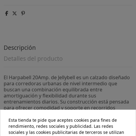
Descripción
Detalles del producto
El Harpabell 20Amp. de Jellybell es un calzado diseñado
para corredoras urbanas de nivel intermedio que
buscan una combinación equilibrada entre
amortiguación y flexibilidad durante sus
entrenamientos diarios. Su construcción está pensada
para ofrecer comodidad y soporte en recorridos
variados.
Esta tienda te pide que aceptes cookies para fines de
- Malla superior transpirable de doble capa que facilita
rendimiento, redes sociales y publicidad. Las redes
la ventilación, ayudando a mantener los pies frescos y
sociales y las cookies publicitarias de terceros se utilizan