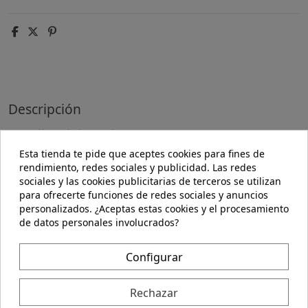
Descripción
Detalles del producto
Esta tienda te pide que aceptes cookies para fines de
rendimiento, redes sociales y publicidad. Las redes
ROSA MOSQUETA aceite puro roll-on 15ml. de IRISANA
sociales y las cookies publicitarias de terceros se utilizan
para ofrecerte funciones de redes sociales y anuncios
Descripción:
personalizados. ¿Aceptas estas cookies y el procesamiento
Regenerador celular con efecto anti-edad y calmante.
de datos personales involucrados?
Precauciones:
No se han descrito.
Configurar
Composición:
Rechazar
Aceite Puro de Rosa Mosqueta Nativa 100% puro. Sin