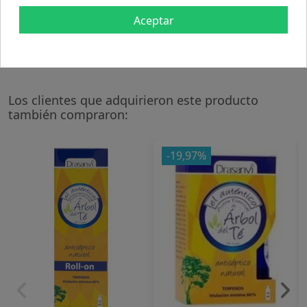
aditivos. 1ª prensada en frío.
Aceptar
Modo de empleo:
Uso externo.
Los clientes que adquirieron este producto
también compraron:
-19,97%