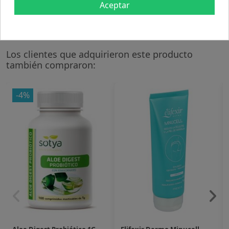
Aceptar
No se han descrito.
Los clientes que adquirieron este producto
también compraron:
-4%