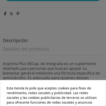
Descripción
Detalles del producto
Arginina Plus 60Cap. de Integralia es un suplemento
diseñado para personas que buscan apoyar su
bienestar general mediante una fórmula específica de
aminoácidos. Es adecuado para quienes desean
complementar su dieta con ingredientes que
contribuyen al mantenimiento de funciones corporales
Esta tienda te pide que aceptes cookies para fines de
esenciales.
rendimiento, redes sociales y publicidad. Las redes
sociales y las cookies publicitarias de terceros se utilizan
- Contiene L-arginina, un aminoácido que participa en
para ofrecerte funciones de redes sociales y anuncios