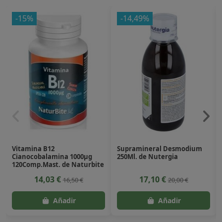
-15%
-14,49%
Vitamina B12
Supramineral Desmodium
Cianocobalamina 1000µg
250Ml. de Nutergia
120Comp.Mast. de Naturbite
14,03 €
17,10 €
16,50 €
20,00 €