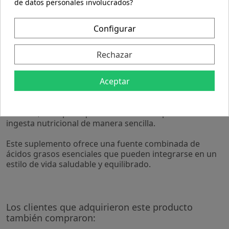
mantenimiento de funciones corporales normales.
de datos personales involucrados?
- Presentado en perlas fáciles de ingerir, facilitando su
incorporación en la rutina diaria.
Configurar
- Formulado para apoyar el bienestar general mediante
nutrientes que forman parte de una dieta variada y
equilibrada.
Rechazar
Las perlas de Omega 3-6-9 de Integralia están
Aceptar
elaboradas con ingredientes seleccionados para
asegurar su calidad y estabilidad. Su formato en
cápsulas blandas permite una dosificación práctica y
cómoda, ideal para quienes buscan complementar su
ingesta nutricional de manera sencilla.
Este suplemento ofrece una fuente combinada de
ácidos grasos esenciales que pueden integrarse en un
estilo de vida saludable y equilibrado.
Los clientes que adquirieron este producto
también compraron: