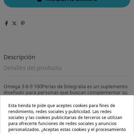
Descripción
Detalles del producto
Omega 3-6-9 100Perlas de Integralia es un suplemento
diseñado para personas que buscan complementar su
dieta con ácidos grasos esenciales. Este producto es
adecuado para quienes desean mantener un aporte
Esta tienda te pide que aceptes cookies para fines de
equilibrado de omega 3, 6 y 9 en su alimentación diaria.
rendimiento, redes sociales y publicidad. Las redes
sociales y las cookies publicitarias de terceros se utilizan
- Contiene una combinación equilibrada de ácidos
para ofrecerte funciones de redes sociales y anuncios
grasos omega 3, 6 y 9, que contribuyen al
personalizados. ¿Aceptas estas cookies y el procesamiento