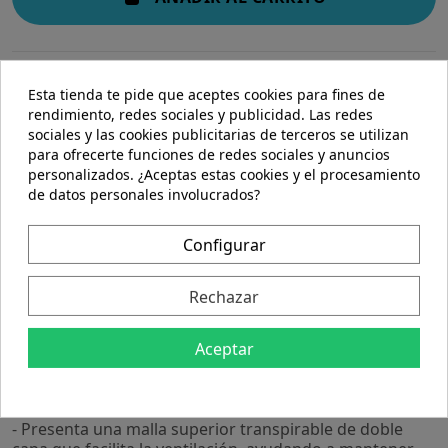
Esta tienda te pide que aceptes cookies para fines de
rendimiento, redes sociales y publicidad. Las redes
sociales y las cookies publicitarias de terceros se utilizan
para ofrecerte funciones de redes sociales y anuncios
personalizados. ¿Aceptas estas cookies y el procesamiento
Descripción
de datos personales involucrados?
Detalles del producto
Configurar
Geleia Real Sport 20Amp. de Integralia es un
Rechazar
complemento diseñado para personas activas que
buscan apoyar su bienestar diario mediante una
Aceptar
fórmula equilibrada. Está pensado para quienes desean
incorporar un suplemento que aporte energía y
vitalidad en su rutina habitual.
- Presenta una malla superior transpirable de doble