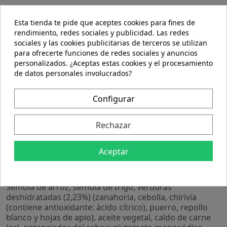
Esta tienda te pide que aceptes cookies para fines de
rendimiento, redes sociales y publicidad. Las redes
sociales y las cookies publicitarias de terceros se utilizan
para ofrecerte funciones de redes sociales y anuncios
personalizados. ¿Aceptas estas cookies y el procesamiento
Descripción
de datos personales involucrados?
Detalles del producto
Configurar
Rechazar
Preparado para elaborar sopa de verduras.
Precauciones:
Aceptar
No se han descrito.
Composición:
Sémola de arroz, sémola de trigo, verduras
deshidratadas (2,23%) (zanahoria, cebolla, chirivía
(contiene antioxidante: ácido cítrico), puerro, repollo
blanco y hojas de apio), aceite vegetal, caldo de carne