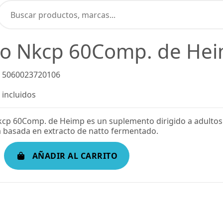
to Nkcp 60Comp. de He
5060023720106
incluidos
kcp 60Comp. de Heimp es un suplemento dirigido a adultos
 basada en extracto de natto fermentado.
AÑADIR AL CARRITO