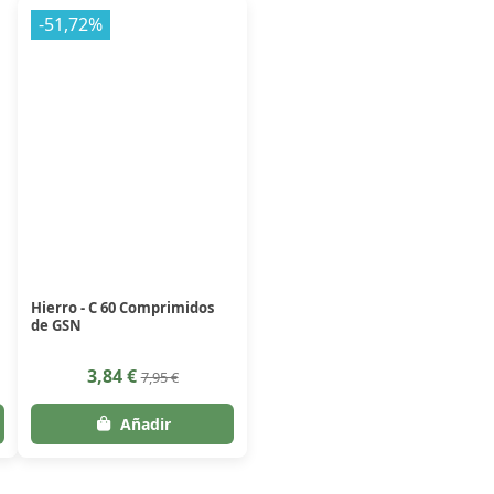
-51,72%
Hierro - C 60 Comprimidos
de GSN
3,84 €
7,95 €