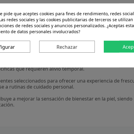
te pide que aceptes cookies para fines de rendimiento, redes social
Descripción
Detalles del producto
Las redes sociales y las cookies publicitarias de terceros se utilizan
nciones de redes sociales y anuncios personalizados. ¿Aceptas esta
iento de datos personales involucrados?
 formulado para personas que buscan una sensación de frescu
alor. Su textura en gel facilita una aplicación rápida y có
figurar
Rechazar
Acep
scante inmediata al contacto con la piel.
olongado y práctico en el hogar.
residuos grasos.
íficas que requieren alivio temporal.
dientes seleccionados para ofrecer una experiencia de fres
se a rutinas de cuidado personal.
ibuye a mejorar la sensación de bienestar en la piel, sien
cación.