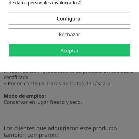
Valor nutricional por 100 g:
de datos personales involucrados?
Valor energético 581 kcal (2.430 kJ)
Grasas 39,4 g
Configurar
de las cuales saturadas 25,3 g
Hidratos de carbono 48,3 g
de los cuales azúcares 47,5 g
Rechazar
Fibra alimentaria 3 g
Proteínas 6,9 g
Aceptar
Sal 0,03 g
(*)= Ingredientes de comercio justo
El 100% de los Ingredientes es de producción ecológica
certificada.
+ Puede contener trazas de frutos de cáscara.
Modo de empleo:
Conservar en lugar fresco y seco.
Los clientes que adquirieron este producto
también compraron: