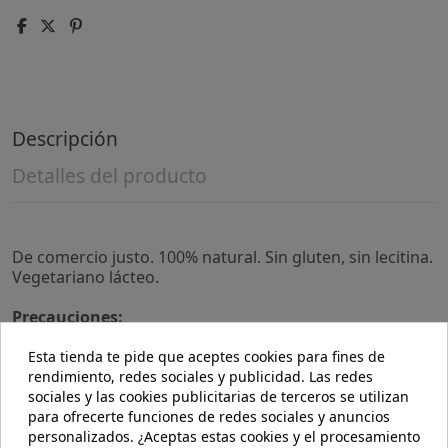
Descripción
Detalles del producto
De comercio justo. 100% natural. Sin gluten, sin lecitina.
Vegetariano lácteo.
Precauciones:
No se han descrito.
Esta tienda te pide que aceptes cookies para fines de
Composición:
rendimiento, redes sociales y publicidad. Las redes
Azúcar integral de caña*, manteca de cacao*, leche en
sociales y las cookies publicitarias de terceros se utilizan
polvo* (21%), cacao* y vainilla.
para ofrecerte funciones de redes sociales y anuncios
personalizados. ¿Aceptas estas cookies y el procesamiento