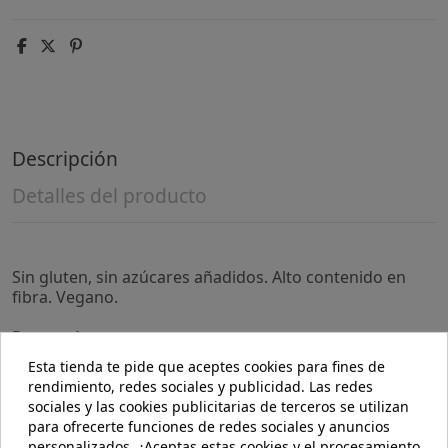
Descripción
Detalles del producto
Sin gluten, sin azúcares añadidos. Alto contenido en
fibra. Vegano.
Precauciones:
Un consumo excesivo puede tener efectos laxantes.
Esta tienda te pide que aceptes cookies para fines de
rendimiento, redes sociales y publicidad. Las redes
Composición:
sociales y las cookies publicitarias de terceros se utilizan
Cacao, almendras enteras (20%), edulcorante (eritritol),
para ofrecerte funciones de redes sociales y anuncios
manteca de cacao, inulina, emulgente (lecitina de
personalizados. ¿Aceptas estas cookies y el procesamiento