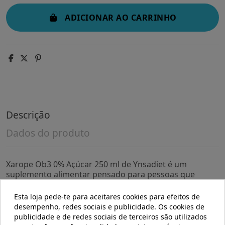
ADICIONAR AO CARRINHO
Descrição
Dados do produto
Xarope Ob3 0% Açúcar 250 ml de Ynsadiet é um
suplemento alimentar pensado para pessoas que
procuram uma fórmula sem adição de açúcar que
apoie o seu bem-estar diário. Sua apresentação em
Esta loja pede-te para aceitares cookies para efeitos de
xarope facilita a dosagem e o consumo a qualquer hora
desempenho, redes sociais e publicidade. Os cookies de
do dia.
publicidade e de redes sociais de terceiros são utilizados