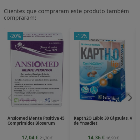
Clientes que compraram este produto também
compraram:
-20%
-15%
Entrega entre 7 y 10 dias
Entrega entre 7 y 10 dias
Ansiomed Mente Positiva 45
Kapth2O Lábio 30 Cápsulas. V
Comprimidos Bioserum
de Ynsadiet
17,04 €
14,36 €
21,30 €
16,90 €