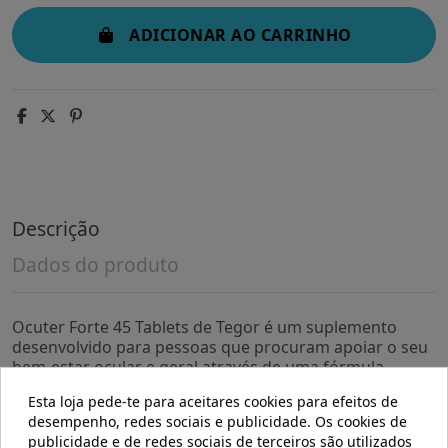
ADICIONAR AO CARRINHO
Descrição
Dados do produto
Ocuter Forte 45 Tablets de Tegor é um suplemento
desenvolvido para pessoas que procuram apoiar o seu
bem-estar ocular e geral através de uma fórmula
cuidadosamente preparada. É indicado para quem
Esta loja pede-te para aceitares cookies para efeitos de
deseja manter uma rotina de cuidados diários com
desempenho, redes sociais e publicidade. Os cookies de
ingredientes selecionados para contribuir com seu
publicidade e de redes sociais de terceiros são utilizados
equilíbrio nutricional.