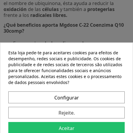
el nombre de ubiquinona, ésta ayuda a reducir la
oxidación
de las
células
y también a
protegerlas
frente a los
radicales libres.
¿Qué beneficios aporta
Mgdose C-22 Coenzima Q10
30comp?
Favorece la
salud cardiovascular.
Ayuda a
controlar
los niveles de
colesterol alto.
Esta loja pede-te para aceitares cookies para efeitos de
Reduce el
envejecimiento
de la piel.
desempenho, redes sociais e publicidade. Os cookies de
Aporta
vitalidad y salud
a la
piel.
publicidade e de redes sociais de terceiros são utilizados
¡Salud para tu organismo con Mgdose C-22 Coenzima
para te oferecer funcionalidades sociais e anúncios
Q10 30comp!
personalizados. Aceitas estes cookies e o processamento
de dados pessoais envolvidos?
Modo de empleo
Tomar 1 tableta al día.
Configurar
Composición
Rejeite.
COENZIMA Q10 (100 MG), ESTABILIZADOR: CELULOSA
MICROCRISTALINA SILICIFICADA (CELULOSA
MICROCRISTALINA Y DIÓXIDO DE SILICIO), ACETATO DE
Aceitar
DL ALFA TOCOFERILO (VITAMINA E) (12 MG),