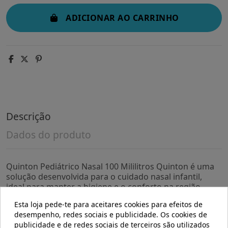
ADICIONAR AO CARRINHO
Descrição
Dados do produto
Quinton Pediátrico Nasal 100 Mililitros Quinton é uma
solução desenvolvida para o cuidado nasal infantil,
ideal para manter a higiene e o conforto na região
nasal dos mais pequenos. Sua formulação e
Esta loja pede-te para aceitares cookies para efeitos de
apresentação são projetadas para uso seguro e
desempenho, redes sociais e publicidade. Os cookies de
adequado no público pediátrico.
publicidade e de redes sociais de terceiros são utilizados