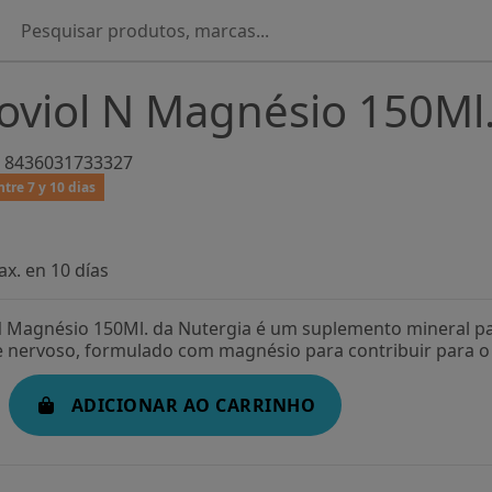
oviol N Magnésio 150Ml
8436031733327
tre 7 y 10 dias
x. en 10 días
N Magnésio 150Ml. da Nutergia é um suplemento mineral pa
 nervoso, formulado com magnésio para contribuir para o
ADICIONAR AO CARRINHO