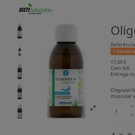
Olig
Referência
Entrega en
17,00 €
Com IVA
Entrega ma
Oligoviol 
muscular e