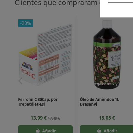
Clientes que compraram este pro
-20%
Entrega entre 7 y 10 dias
Entrega entre 7 y 10 dias
Ferrolin C 30Cap. por
Óleo de Amêndoa 1L
Trepatdiet-Esi
Drasanvi
13,99 €
15,05 €
17,49 €