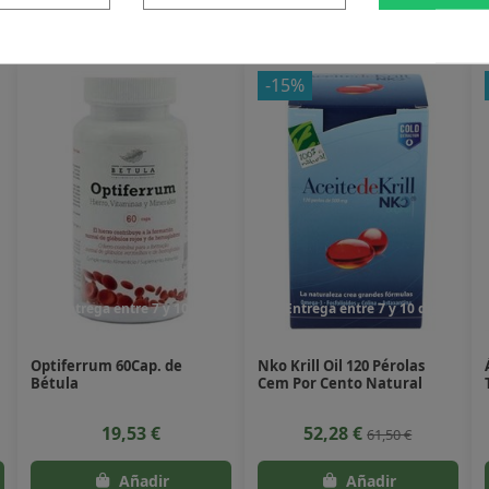
duto também compraram:
-15%
Entrega entre 7 y 10 dias
Entrega entre 7 y 10 dias
Optiferrum 60Cap. de
Nko Krill Oil 120 Pérolas
Bétula
Cem Por Cento Natural
19,53 €
52,28 €
61,50 €