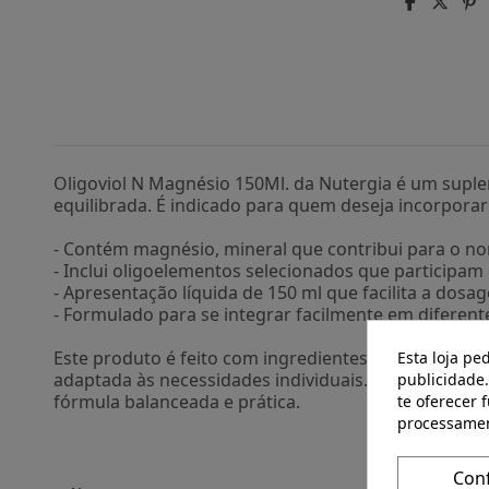
Oligoviol N Magnésio 150Ml. da Nutergia é um supl
equilibrada. É indicado para quem deseja incorporar
- Contém magnésio, mineral que contribui para o n
- Inclui oligoelementos selecionados que participam
- Apresentação líquida de 150 ml que facilita a dosa
- Formulado para se integrar facilmente em diferent
Esta loja pe
Este produto é feito com ingredientes de qualidade
publicidade.
adaptada às necessidades individuais. Oligoviol N
te oferecer 
fórmula balanceada e prática.
processamen
Con