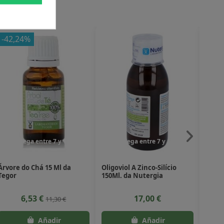
-42,24%
-20
Entrega entre 7 y 10 dias
Entrega entre 7 y 10 dias
En
Árvore do Chá 15 Ml da
Oligoviol A Zinco-Silício
Citro
Tegor
150Ml. da Nutergia
Ext.d
Sanit
6,53 €
17,00 €
11,30 €