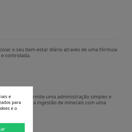
oiar o seu bem-estar diário através de uma fórmula
 e controlada.
iais e
mato líquido permite uma administração simples e
izados para
a complementar a ingestão de minerais com uma
okies e o
tar