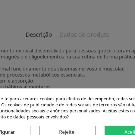
Descrição
Dados do produto
emento mineral desenvolvido para pessoas que procuram ap
 magnésio e oligoelementos na sua rotina de forma prática
ormal funcionamento dos sistemas nervoso e muscular.
 de processos metabólicos essenciais.
gem e absorção.
es hábitos alimentares.
de-te para aceitares cookies para efeitos de desempenho, redes soc
 que atendem a rigorosos padrões de fabricação. O seu for
 Os cookies de publicidade e de redes sociais de terceiros são util
 Magnésio 150Ml. da Nutergia é uma opção para quem busc
funcionalidades sociais e anúncios personalizados. Aceitas estes co
to de dados pessoais envolvidos?
figurar
Rejeite.
Acei