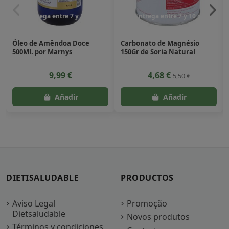
Entrega entre 7 y 10 dias
Entrega entre 7 y 10 dias
Óleo de Amêndoa Doce
Carbonato de Magnésio
500Ml. por Marnys
150Gr de Soria Natural
9,99 €
4,68 €
5,50 €
DIETISALUDABLE
PRODUCTOS
Aviso Legal
Promoção
Dietsaludable
Novos produtos
Términos y condiciones