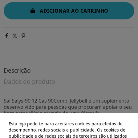
ADICIONAR AO CARRINHO
Descrição
Dados do produto
Sal Salys-90 12 Cas 90Comp. Jellybell é um suplemento
desenvolvido para pessoas que procuram apoiar o seu
bem-estar diário através de uma fórmula
cuidadosamente elaborada. Este produto foi pensado
Esta loja pede-te para aceitares cookies para efeitos de
para quem deseja complementar sua rotina com
desempenho, redes sociais e publicidade. Os cookies de
ingredientes selecionados que contribuem para o
publicidade e de redes sociais de terceiros são utilizados
equilíbrio geral.