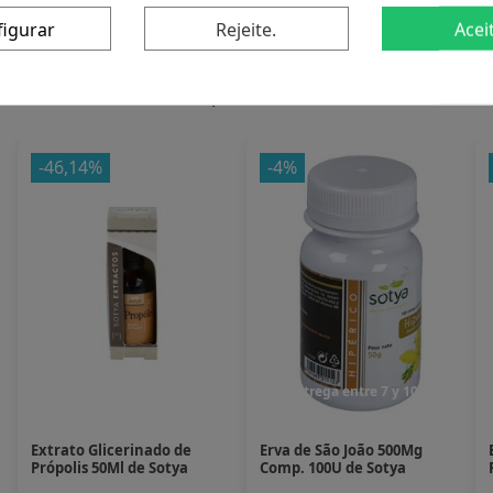
figurar
Rejeite.
Acei
duto também compraram:
-46,14%
-4%
Entrega entre 7 y 10 dias
Entrega entre 7 y 10 dias
Extrato Glicerinado de
Erva de São João 500Mg
Própolis 50Ml de Sotya
Comp. 100U de Sotya