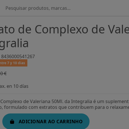
ato de Complexo de Vale
gralia
8436000541267
tre 7 y 10 dias
0 €
-20%
x. en 10 días
 Complexo de Valeriana 50Ml. da Integralia é um suplemen
io, formulado com extratos que contribuem para o relaxame
ADICIONAR AO CARRINHO