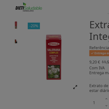
Extr
-20%
Inte
Referência
Entrega en
9,20 €
11,5
Com IVA
Entrega ma
Extrato de
estar diár