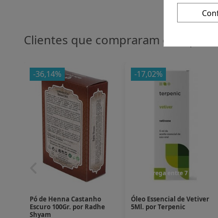
Con
Clientes que compraram este pro
-36,14%
-17,02%
Entrega entre 7 y 10 dias
Pó de Henna Castanho
Óleo Essencial de Vetiver
Escuro 100Gr. por Radhe
5Ml. por Terpenic
Shyam