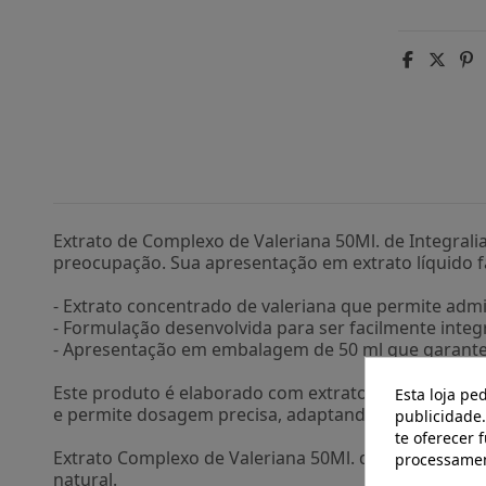
Extrato de Complexo de Valeriana 50Ml. de Integr
preocupação. Sua apresentação em extrato líquido f
- Extrato concentrado de valeriana que permite admi
- Formulação desenvolvida para ser facilmente integ
- Apresentação em embalagem de 50 ml que garante
Este produto é elaborado com extratos naturais de 
Esta loja pe
e permite dosagem precisa, adaptando-se às difere
publicidade.
te oferecer 
Extrato Complexo de Valeriana 50Ml. da Integralia
processamen
natural.