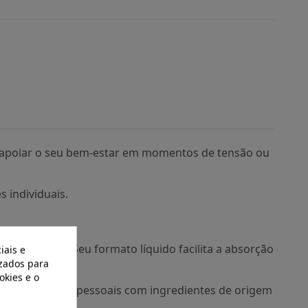
m apoiar o seu bem-estar em momentos de tensão ou
 individuais.
opriedades. Seu formato líquido facilita a absorção
iais e
izados para
okies e o
 seus cuidados pessoais com ingredientes de origem