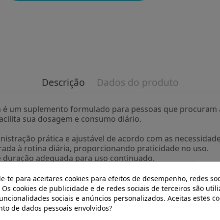
Descrição
Dados do produto
alia é um suplemento formulado para pessoas que procura
acilita sua dosagem e consumo diário.
nistração prática e ajustável de acordo com as necessidades
rada à rotina diária, proporcionando praticidade no uso.
 duração adequada para uso continuado.
valeriana, cuidadosamente selecionados para manter suas pr
de-te para aceitares cookies para efeitos de desempenho, redes soc
ntes preferências de consumo.
 Os cookies de publicidade e de redes sociais de terceiros são util
funcionalidades sociais e anúncios personalizados. Aceitas estes co
 oferece uma opção prática para quem deseja complementar
to de dados pessoais envolvidos?