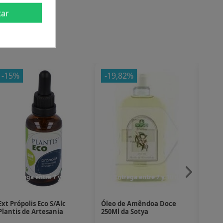
tar
-15%
-19,82%
-4%
Entrega entre 7 y 10 dias
Entrega entre 7 y 10 dias
En
Ext Própolis Eco S/Alc
Óleo de Amêndoa Doce
Extra
Plantis de Artesania
250Ml da Sotya
valer