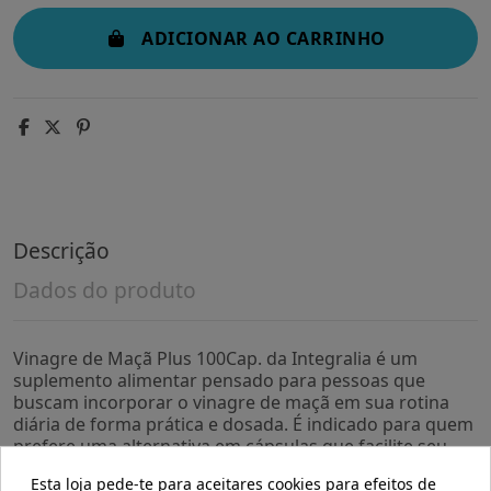
ADICIONAR AO CARRINHO
Descrição
Dados do produto
Vinagre de Maçã Plus 100Cap. da Integralia é um
suplemento alimentar pensado para pessoas que
buscam incorporar o vinagre de maçã em sua rotina
diária de forma prática e dosada. É indicado para quem
prefere uma alternativa em cápsulas que facilite seu
consumo sem o sabor característico do vinagre líquido.
Esta loja pede-te para aceitares cookies para efeitos de