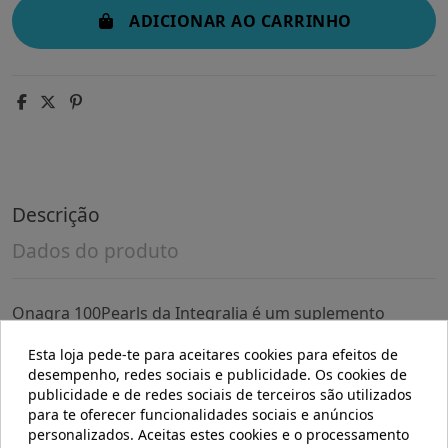
ADICIONAR AO CARRINHO
Descrição
Dados do produto
Onagra 100Pearls da Integralia é um suplemento
pensado para pessoas que procuram complementar o
seu bem-estar diário com ingredientes naturais. Sua
Esta loja pede-te para aceitares cookies para efeitos de
formulação foi desenvolvida para quem deseja manter
desempenho, redes sociais e publicidade. Os cookies de
o equilíbrio na rotina de cuidados pessoais.
publicidade e de redes sociais de terceiros são utilizados
para te oferecer funcionalidades sociais e anúncios
- Contém pérolas que facilitam uma dosagem
personalizados. Aceitas estes cookies e o processamento