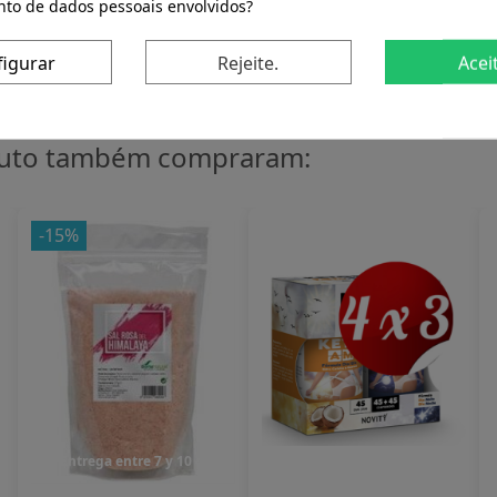
to de dados pessoais envolvidos?
ral para quem busca enriquecer suas refeições com ingredi
figurar
Rejeite.
Acei
duto também compraram:
-15%
Entrega entre 7 y 10 dias
Entrega entre 7 y 10 dias