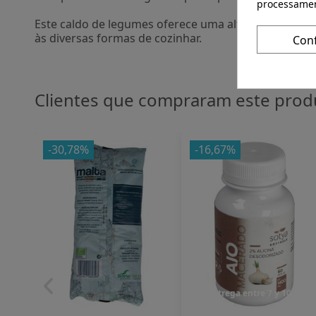
processamen
Este caldo de legumes oferece uma alternativa natu
às diversas formas de cozinhar.
Con
Clientes que compraram este pro
-30,78%
-16,67%
Entrega entre 7 y 10 dias