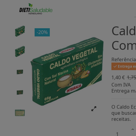
Cald
-20%
Comp
Referência
Entrega en
1,40 €
1,75
Com IVA
Entrega ma
O Caldo Ec
que buscam
receitas.