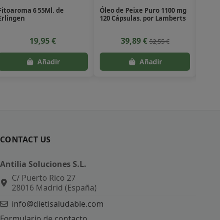
Fitoaroma 6 55Ml. de
Óleo de Peixe Puro 1100 mg
Açúca
Erlingen
120 Cápsulas. por Lamberts
Parag
Alter
19,95 €
39,89 €
52,55 €
CONTACT US
Antilia Soluciones S.L.
C/ Puerto Rico 27
28016 Madrid (España)
info@dietisaludable.com
Formulario de contacto