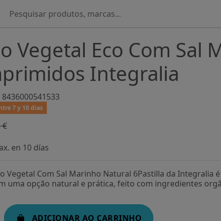
o Vegetal Eco Com Sal M
rimidos Integralia
8436000541533
tre 7 y 10 dias
 €
-20%
x. en 10 días
o Vegetal Com Sal Marinho Natural 6Pastilla da Integrali
 uma opção natural e prática, feito com ingredientes orgâ
ADICIONAR AO CARRINHO