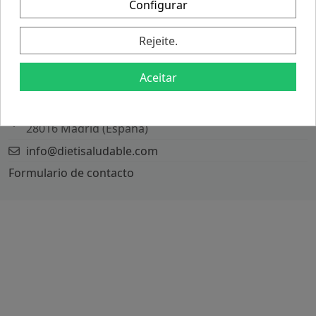
Configurar
Política de Envios
Política de Devoluções
Rejeite.
CONTACT US
Aceitar
Antilia Soluciones S.L.
C/ Puerto Rico 27
28016 Madrid (España)
info@dietisaludable.com
Formulario de contacto