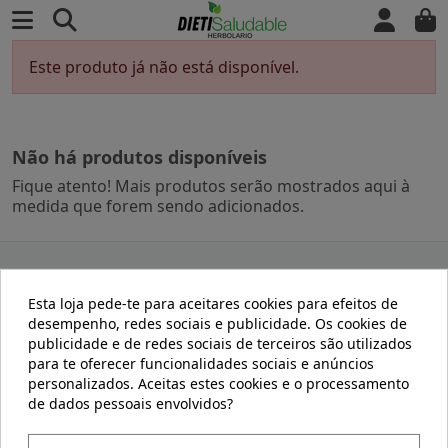
Este produto já não está disponível.
Não há produtos disponíveis
Fique atento! Mais produtos serão mostrados aqui à
medida que forem sendo adicionados.
DIETISALUDABLE
PRODUCTOS
Esta loja pede-te para aceitares cookies para efeitos de
desempenho, redes sociais e publicidade. Os cookies de
publicidade e de redes sociais de terceiros são utilizados
Aviso Legal
Promoção
para te oferecer funcionalidades sociais e anúncios
Dietsaludable
Novos produtos
personalizados. Aceitas estes cookies e o processamento
Términos y condiciones
Contacte-nos
de dados pessoais envolvidos?
Dietisaludable
Política de Cookies