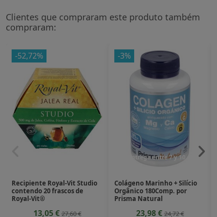
Clientes que compraram este produto também
compraram:
-52,72%
-3%
Entrega entre 7 y 10 dias
Recipiente Royal-Vit Studio
Colágeno Marinho + Silício
contendo 20 frascos de
Orgânico 180Comp. por
Royal-Vit®
Prisma Natural
13,05 €
23,98 €
27,60 €
24,72 €