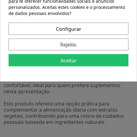
para te oferecer funcionalidades sociais e anúncios
personalizados. Aceitas estes cookies e o processamento
- Contém extrato de harpagofito, reconhecido por seu
de dados pessoais envolvidos?
uso tradicional na nutrição natural.
- Apresentação em cápsulas que facilitam a dosagem e
Configurar
o consumo.
- Formulado para ser facilmente integrado a diferentes
estilos de vida.
Rejeite.
- Embalagem com 30 cápsulas, indicada para um mês
de uso contínuo.
Aceitar
As cápsulas Harpagofito Complex são elaborado com
ingredientes selecionados para manter sua qualidade e
estabilidade. Seu formato permite uma administração
confortável, ideal para quem prefere suplementos
nesta apresentação.
Este produto oferece uma opção prática para
complementar a alimentação diária com extratos
vegetais, contribuindo para uma rotina de cuidados
pessoais baseada em ingredientes naturais.