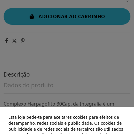
ADICIONAR AO CARRINHO
Descrição
Dados do produto
Complexo Harpagofito 30Cap. da Integralia é um
suplemento alimentar pensado para pessoas que
procuram apoiar o seu bem-estar diário através de
Esta loja pede-te para aceitares cookies para efeitos de
ingredientes de origem natural. Sua formulação é
desempenho, redes sociais e publicidade. Os cookies de
voltada para quem deseja incorporar em sua rotina
publicidade e de redes sociais de terceiros são utilizados
habitual um produto elaborado com extratos vegetais.