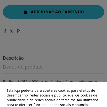
ADICIONAR AO CARRINHO
Descrição
Dados do produto
Rodiola 340Mg. 90Cap. de Fenioux é um suplemento
pensado para pessoas que procuram apoiar o seu
Esta loja pede-te para aceitares cookies para efeitos de
bem-estar diário através de ingredientes naturais. É
desempenho, redes sociais e publicidade. Os cookies de
formulado para quem deseja complementar sua rotina
publicidade e de redes sociais de terceiros são utilizados
com um produto que fornece dose controlada de
para te oferecer funcionalidades sociais e anúncios
extrato de Rhodiola.