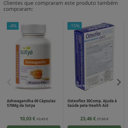
Clientes que compraram este produto também
compraram:
-4%
-15%
Entrega entre 7 y 10 dias
Entrega entre 7 y 10 dias
Ashwagandha 60 Cápsulas
Osteoflex 30Comp. Ajuda à
570Mg da Sotya
Saúde pela Health Aid
10,03 €
23,46 €
10,45 €
27,60 €