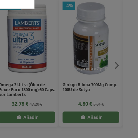
-30,55%
-4%
Entrega entre 7 y 10 dias
En
Omega 3 Ultra (Óleo de
Ginkgo Biloba 700Mg Comp.
Textr
Peixe Puro 1300 mg) 60 Caps.
100U de Sotya
400Gr
por Lamberts
32,78 €
4,80 €
47,20 €
5,01 €