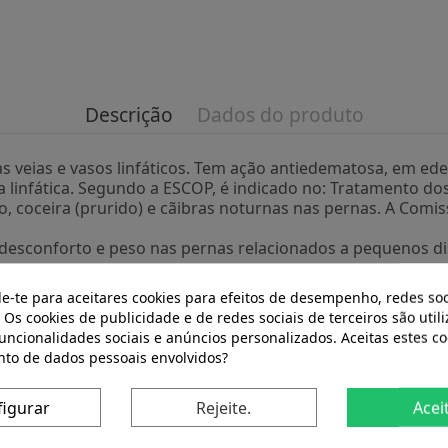
Descrição
Dados do produto
nas veias e vasos linfáticos. Tem ação antiedematosa, em 
 linfática. Segundo a ESCOP, é indicado no: Tratamento dos
so, coceira (prurido) e cãibras noturnas nas pernas. A Co
e desconforto e peso nas pernas relacionados a pequenos di
s superficiais e entorses.
de-te para aceitares cookies para efeitos de desempenho, redes soc
Conselhos de utilização: Tomar 3 a 6 cápsulas por dia. Apre
 Os cookies de publicidade e de redes sociais de terceiros são util
funcionalidades sociais e anúncios personalizados. Aceitas estes co
to de dados pessoais envolvidos?
duto também compraram:
figurar
Rejeite.
Acei