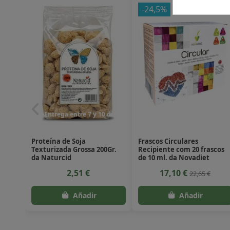
-24,5%
Entrega entre 7 y 10 dias
Proteína de Soja
Frascos Circulares
Texturizada Grossa 200Gr.
Recipiente com 20 frascos
da Naturcid
de 10 ml. da Novadiet
2,51 €
17,10 €
22,65 €