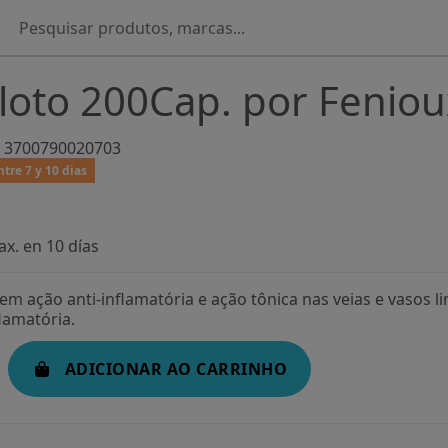
loto 200Cap. por Feniou
3700790020703
tre 7 y 10 dias
x. en 10 días
tem ação anti-inflamatória e ação tônica nas veias e vasos 
lamatória.
ADICIONAR AO CARRINHO