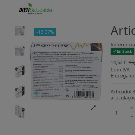
Arti
-13,07%
Referência
En Stock
14,52 €
16
Com IVA
Entrega e
Articudol 
articulaçõ