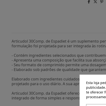
Articudol 30Comp. de Espadiet é um suplemento pen
formulação foi projetada para ser integrada às rot
- Contém ingredientes selecionados que contribuem 
- Apresenta uma composição que facilita sua absorçã
- Seu formato de comprimido permite uma dosagem p
- Elaborado sob padrões de qualidade que garantem 
Elaborado com ingredientes cuidadosamente seleci
Esta loja pe
projetado para o uso diário. A sua apresentação em c
publicidade.
te oferecer 
Articudol 30Comp. da Espadiet oferece uma alterna
processamen
integrado de forma simples e responsável na sua roti