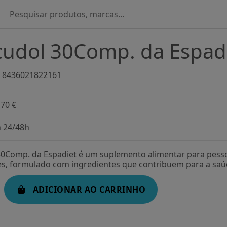
cudol 30Comp. da Espad
8436021822161
,70 €
-13,07%
n 24/48h
30Comp. da Espadiet é um suplemento alimentar para pess
es, formulado com ingredientes que contribuem para a saúde
ADICIONAR AO CARRINHO