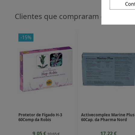
Con
Clientes que compraram este pro
-15%
Entrega entre 7 y 10 dias
Entrega entre 7 y 10 dias
Protetor de Fígado H-3
Activecomplex Marine Plus
60Comp da Robis
60Cap. da Pharma Nord
9,05 €
17,22 €
10,65 €