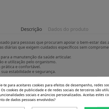
Descrição
Dados do produto
sado para pessoas que procuram apoiar o bem-estar das art
inas diárias que exigem cuidados específicos sem compromet
para a manutenção da saúde articular.
o e utilização pelo organismo.
rática e confortável.
sua estabilidade e segurança.
onados, Articudol 30Comp. da Espadiet combina componen
de-te para aceitares cookies para efeitos de desempenho, redes soc
omprimidos facilita a incorporação em diferentes estilos d
 Os cookies de publicidade e de redes sociais de terceiros são util
funcionalidades sociais e anúncios personalizados. Aceitas estes co
tiva para quem procura complementar o cuidado das artic
to de dados pessoais envolvidos?
na diária.