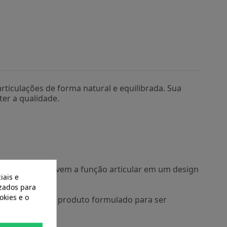
iculações de forma natural e equilibrada. Sua
er a qualidade.
tes que promovem a função articular em um design
iais e
e vida.
izados para
okies e o
ulações com um produto formulado para ser