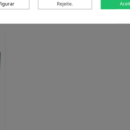
figurar
Rejeite.
Acei
duto também compraram: