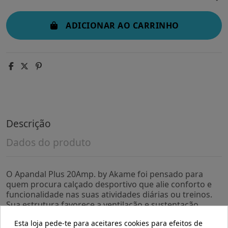
ADICIONAR AO CARRINHO
Descrição
Dados do produto
O Apandal Plus 20Amp. by Akame foi pensado para
quem procura calçado desportivo que alie conforto e
funcionalidade nas suas atividades diárias ou treinos.
Sua estrutura favorece a ventilação e sustentação,
adaptando-se a quem exige um equilíbrio entre
Esta loja pede-te para aceitares cookies para efeitos de
amortecimento e durabilidade.